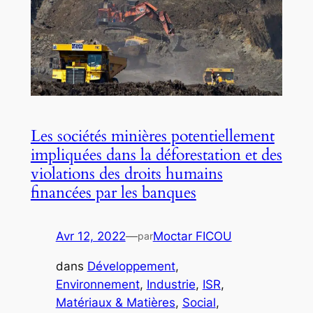
Les sociétés minières potentiellement
impliquées dans la déforestation et des
violations des droits humains
financées par les banques
Avr 12, 2022
—
Moctar FICOU
par
dans
Développement
, 
Environnement
, 
Industrie
, 
ISR
, 
Matériaux & Matières
, 
Social
, 