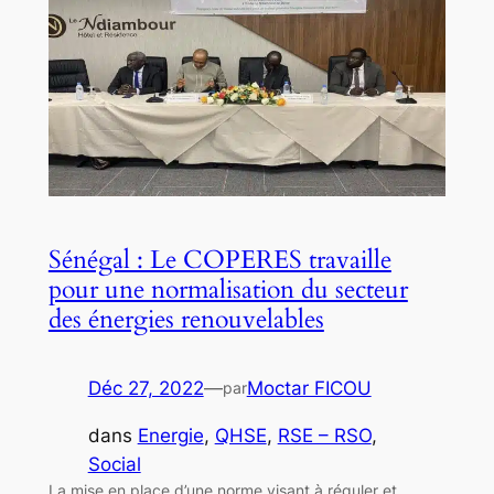
Sénégal : Le COPERES travaille
pour une normalisation du secteur
des énergies renouvelables
Déc 27, 2022
—
Moctar FICOU
par
dans
Energie
, 
QHSE
, 
RSE – RSO
, 
Social
La mise en place d’une norme visant à réguler et