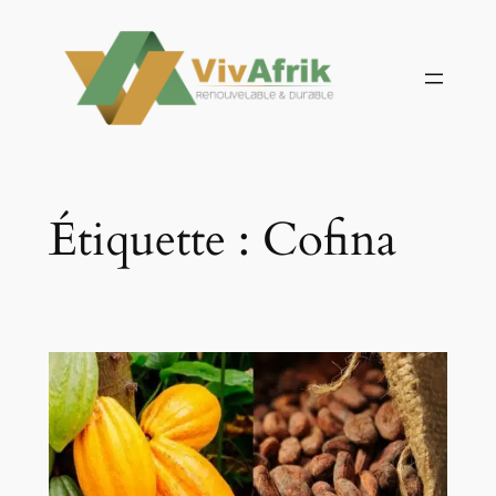
Aller
au
contenu
Étiquette :
Cofina