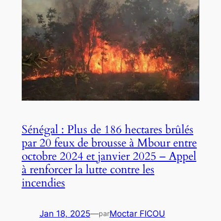
Sénégal : Plus de 186 hectares brûlés
par 20 feux de brousse à Mbour entre
octobre 2024 et janvier 2025 – Appel
à renforcer la lutte contre les
incendies
Jan 18, 2025
—
Moctar FICOU
par