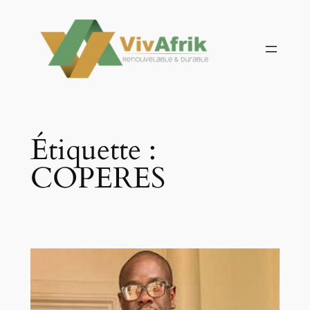
Aller
au
contenu
Étiquette :
COPERES