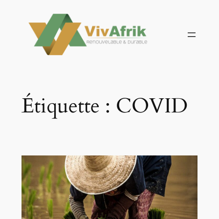
Aller
au
contenu
Étiquette :
COVID