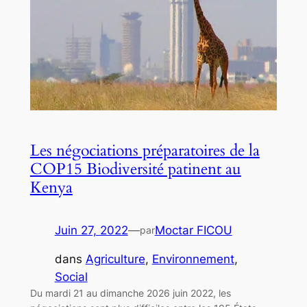
Les négociations préparatoires de la
COP15 Biodiversité patinent au
Kenya
Juin 27, 2022
—
Moctar FICOU
par
dans
Agriculture
, 
Environnement
, 
Social
Du mardi 21 au dimanche 2026 juin 2022, les