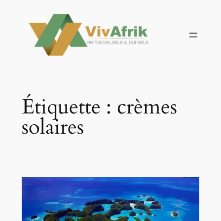
Aller
au
contenu
Étiquette :
crèmes
solaires