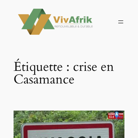
Aller
au
contenu
Étiquette :
crise en
Casamance