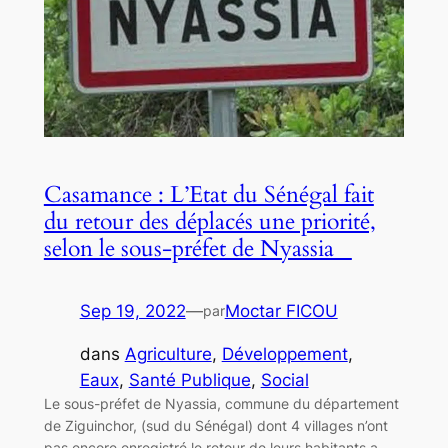
Casamance : L’Etat du Sénégal fait
du retour des déplacés une priorité,
selon le sous-préfet de Nyassia
Sep 19, 2022
—
Moctar FICOU
par
dans
Agriculture
, 
Développement
, 
Eaux
, 
Santé Publique
, 
Social
Le sous-préfet de Nyassia, commune du département
de Ziguinchor, (sud du Sénégal) dont 4 villages n’ont
pas encore enregistré le retour de leurs habitants a