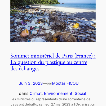
Sommet ministériel de Paris (France) :
La question du plastique au centre
des échanges
Juin 3, 2023
—
Moctar FICOU
par
dans
Climat
, 
Environnement
, 
Social
Les ministres ou représentants d’une soixantaine de
pays ont débattu, samedi 27 mai 2023 à l’Organisation