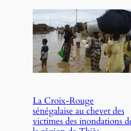
La Croix-Rouge
sénégalaise au chevet des
victimes des inondations d