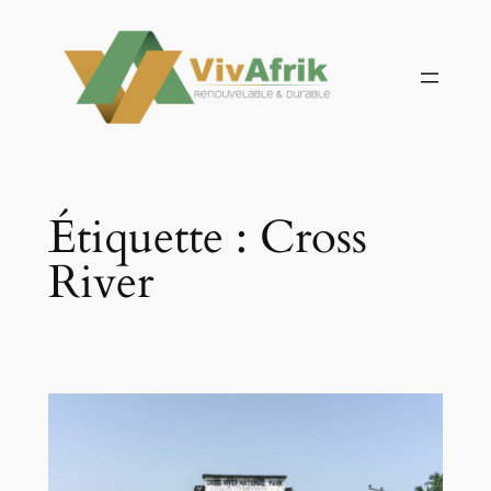
Aller
au
contenu
Étiquette :
Cross
River