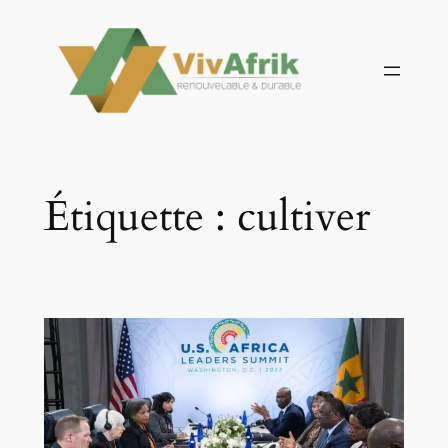
Aller
au
contenu
Étiquette :
cultiver