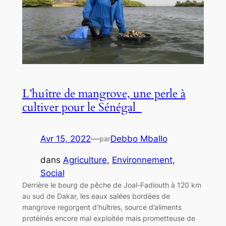
L’huître de mangrove, une perle à
cultiver pour le Sénégal
Avr 15, 2022
—
Debbo Mballo
par
dans
Agriculture
, 
Environnement
, 
Social
Derrière le bourg de pêche de Joal-Fadiouth à 120 km
au sud de Dakar, les eaux salées bordées de
mangrove regorgent d’huîtres, source d’aliments
protéinés encore mal exploitée mais prometteuse de