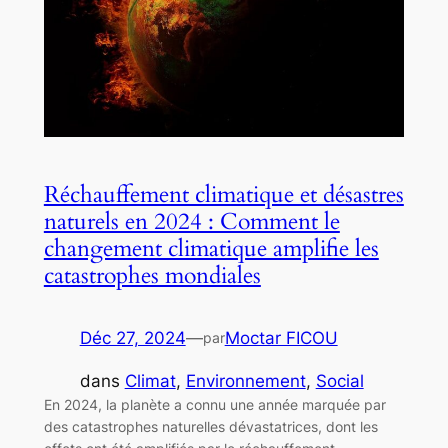
Réchauffement climatique et désastres
naturels en 2024 : Comment le
changement climatique amplifie les
catastrophes mondiales
Déc 27, 2024
—
Moctar FICOU
par
dans
Climat
, 
Environnement
, 
Social
En 2024, la planète a connu une année marquée par
des catastrophes naturelles dévastatrices, dont les