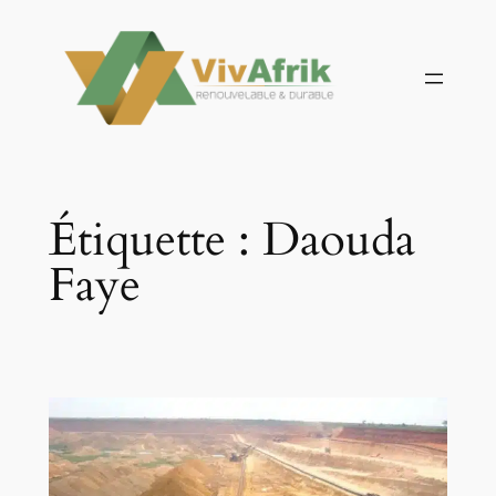
Aller
au
contenu
Étiquette :
Daouda
Faye