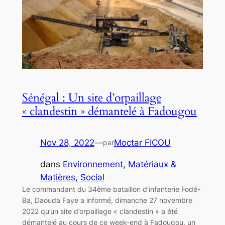
Sénégal : Un site d’orpaillage
« clandestin » démantelé à Fadougou
Nov 28, 2022
—
Moctar FICOU
par
dans
Environnement
, 
Matériaux &
Matières
, 
Social
Le commandant du 34ème bataillon d’infanterie Fodé-
Ba, Daouda Faye a informé, dimanche 27 novembre
2022 qu’un site d’orpaillage « clandestin » a été
démantelé au cours de ce week-end à Fadougou, un