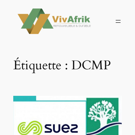
Aller
au
contenu
Étiquette :
DCMP