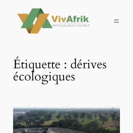
Aller
au
contenu
Étiquette :
dérives
écologiques