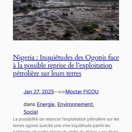
Nigeria : Inquiétudes des Ogonis face
à la possible reprise de l’exploitation
pétrolière sur leurs terres
Jan 27, 2025
—
Moctar FICOU
par
dans
Energie
, 
Environnement
, 
Social
La possibilité de relancer l’exploitation pétrolière sur les
terres ogonis suscite une vive inquiétude parmi les
habitants de cette région du delta du Niger. Lors d’une