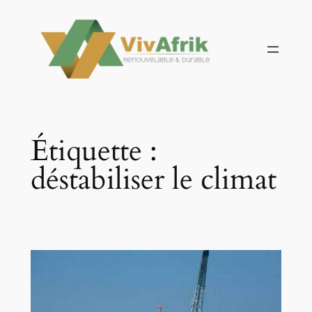
Aller
au
contenu
Étiquette :
déstabiliser le climat