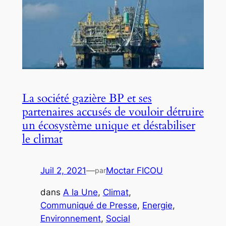
La société gazière BP et ses
partenaires accusés de vouloir détruire
un écosystème unique et déstabiliser
le climat
Juil 2, 2021
—
Moctar FICOU
par
dans
A la Une
, 
Climat
, 
Communiqué de Presse
, 
Energie
, 
Environnement
, 
Social