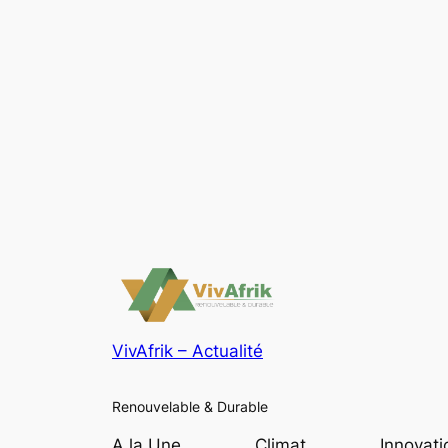
VivAfrik – Actualité
Renouvelable & Durable
A la Une
Climat
Innovati