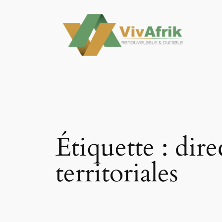
Aller
au
contenu
Étiquette :
dire
territoriales