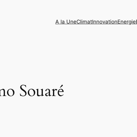
A la Une
Climat
Innovation
Energie
mo Souaré