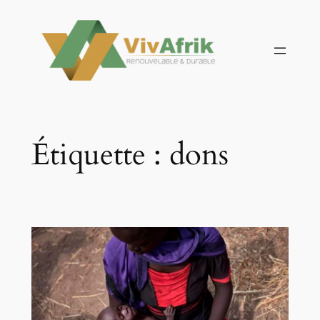
Aller
au
contenu
Étiquette :
dons