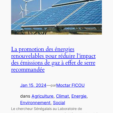
La promotion des énergies
renouvelables pour réduire l’impact
des émissions de gaz à effet de serre
recommandée
Jan 15, 2024
—
Moctar FICOU
par
dans
Agriculture
, 
Climat
, 
Energie
, 
Environnement
, 
Social
Le chercheur Sénégalais au Laboratoire de