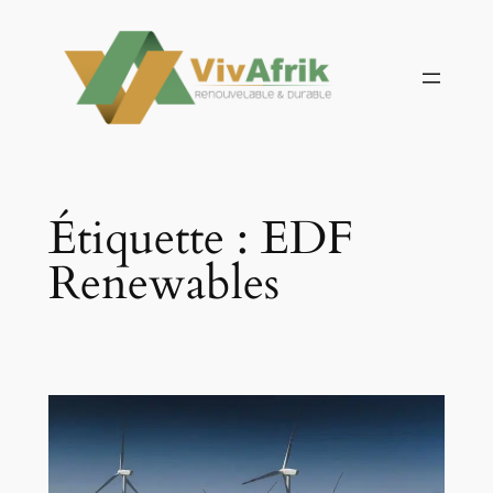
Aller
au
contenu
Étiquette :
EDF
Renewables