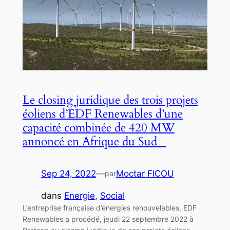
Le closing juridique des trois projets
éoliens d’EDF Renewables d’une
capacité combinée de 420 MW
annoncé en Afrique du Sud
Sep 24, 2022
—
Moctar FICOU
par
dans
Energie
, 
Social
L’entreprise française d’énergies renouvelables, EDF
Renewables a procédé, jeudi 22 septembre 2022 à