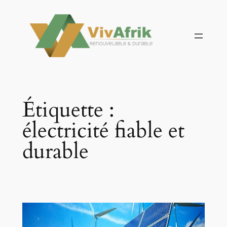
Aller
au
contenu
Étiquette :
électricité fiable et
durable