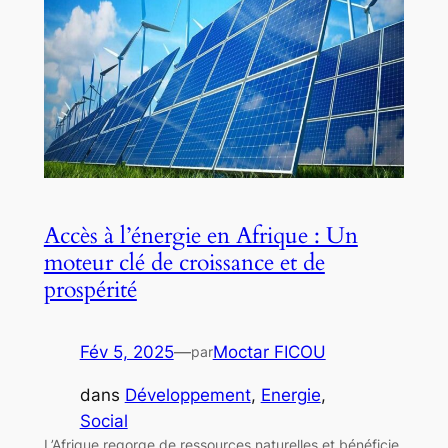
Accès à l’énergie en Afrique : Un
moteur clé de croissance et de
prospérité
Fév 5, 2025
—
Moctar FICOU
par
dans
Développement
, 
Energie
, 
Social
L’Afrique regorge de ressources naturelles et bénéficie