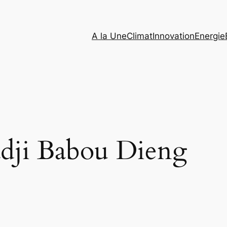
A la Une
Climat
Innovation
Energie
adji Babou Dieng