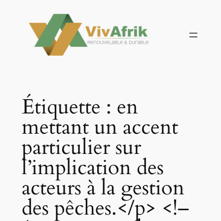
Aller
au
contenu
Étiquette :
en
mettant un accent
particulier sur
l’implication des
acteurs à la gestion
des pêches.</p> <!–