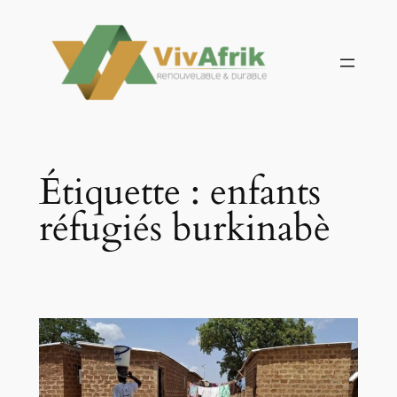
Aller
au
contenu
Étiquette :
enfants
réfugiés burkinabè