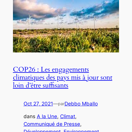
COP26 : Les engagements
climatiques des pays mis à jour sont
loin d’être suffisants
Oct 27, 2021
—
Debbo Mballo
par
dans
A la Une
, 
Climat
, 
Communiqué de Presse
, 
Développement
, 
Environnement
, 