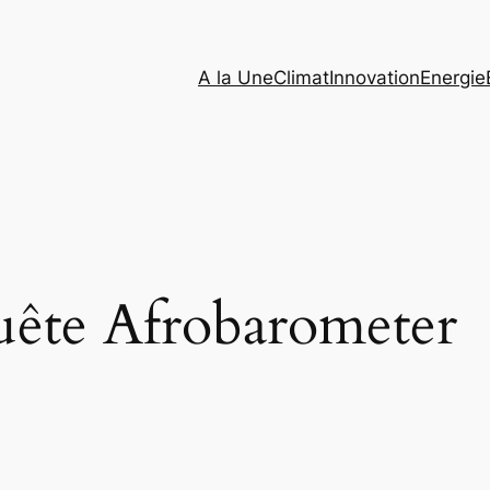
A la Une
Climat
Innovation
Energie
uête Afrobarometer