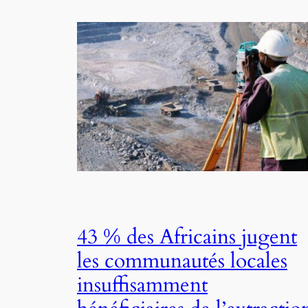
43 % des Africains jugent
les communautés locales
insuffisamment