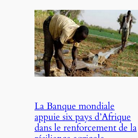
La Banque mondiale
appuie six pays d’Afrique
dans le renforcement de la