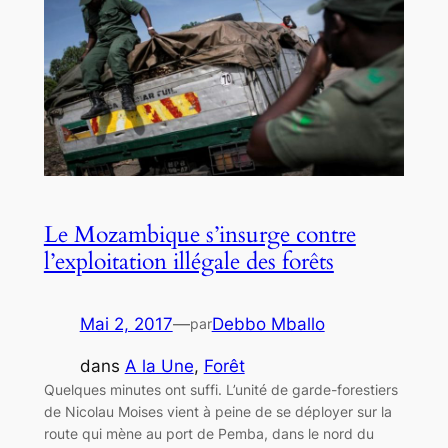
Le Mozambique s’insurge contre
l’exploitation illégale des forêts
Mai 2, 2017
—
Debbo Mballo
par
dans
A la Une
, 
Forêt
Quelques minutes ont suffi. L’unité de garde-forestiers
de Nicolau Moises vient à peine de se déployer sur la
route qui mène au port de Pemba, dans le nord du