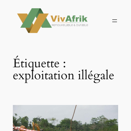
Aller
au
contenu
Étiquette :
exploitation illégale