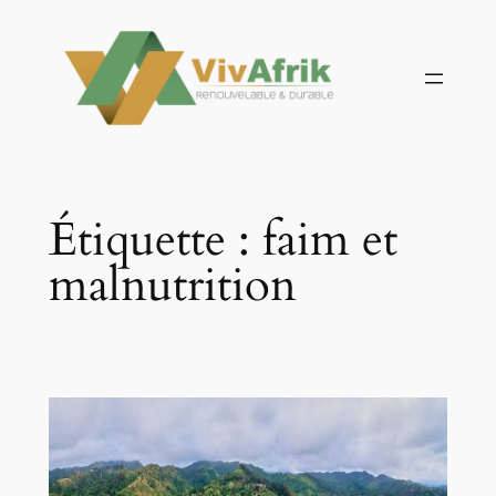
Aller
au
contenu
Étiquette :
faim et
malnutrition