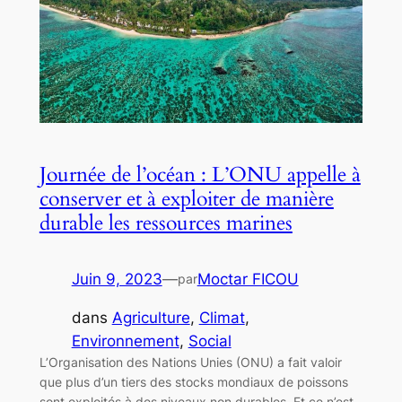
Journée de l’océan : L’ONU appelle à
conserver et à exploiter de manière
durable les ressources marines
Juin 9, 2023
—
Moctar FICOU
par
dans
Agriculture
, 
Climat
, 
Environnement
, 
Social
L’Organisation des Nations Unies (ONU) a fait valoir
que plus d’un tiers des stocks mondiaux de poissons
sont exploités à des niveaux non durables. Et ce n’est,