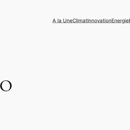
A la Une
Climat
Innovation
Energie
SO