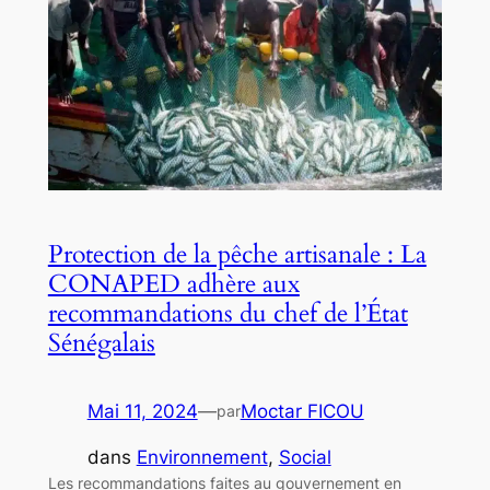
Protection de la pêche artisanale : La
CONAPED adhère aux
recommandations du chef de l’État
Sénégalais
Mai 11, 2024
—
Moctar FICOU
par
dans
Environnement
, 
Social
Les recommandations faites au gouvernement en