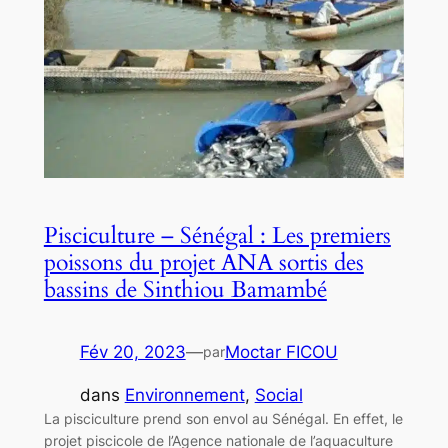
Pisciculture – Sénégal : Les premiers
poissons du projet ANA sortis des
bassins de Sinthiou Bamambé
Fév 20, 2023
—
Moctar FICOU
par
dans
Environnement
, 
Social
La pisciculture prend son envol au Sénégal. En effet, le
projet piscicole de l’Agence nationale de l’aquaculture