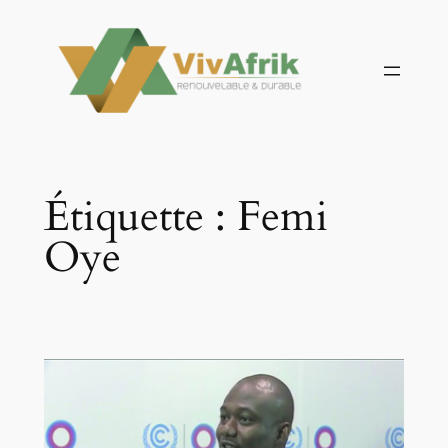
Aller
au
contenu
Étiquette :
Femi
Oye