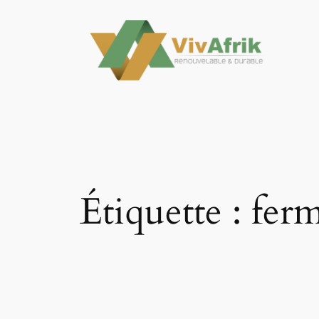
Aller
au
contenu
Étiquette :
ferm