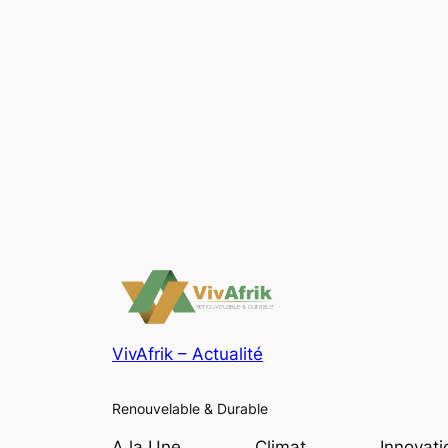
VivAfrik – Actualité
Renouvelable & Durable
A la Une
Climat
Innovati