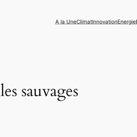
A la Une
Climat
Innovation
Energie
lles sauvages