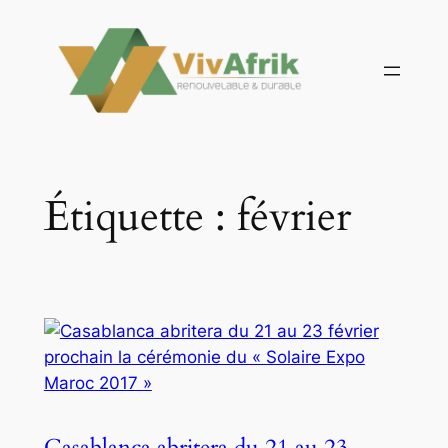
Aller
au
contenu
Étiquette :
février
Casablanca abritera du 21 au 23