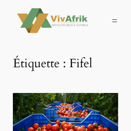
Aller
au
contenu
Étiquette :
Fifel