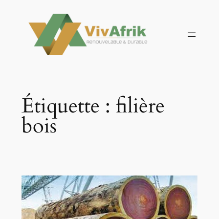
Aller
au
contenu
Étiquette :
filière
bois