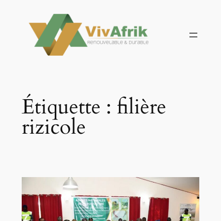
Aller
au
contenu
Étiquette :
filière
rizicole