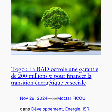
Togo : La BAD octroie une garantie
de 200 millions € pour financer la
transition énergétique et sociale
Nov 29, 2024
—
Moctar FICOU
par
dans
Développement
, 
Energie
, 
ISR
, 