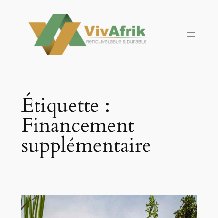
Aller
au
contenu
Étiquette :
Financement
supplémentaire