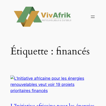
Aller
au
contenu
Étiquette :
financés
L’Initiative africaine pour les énergies