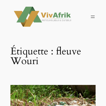
Aller
au
contenu
Étiquette :
fleuve
Wouri