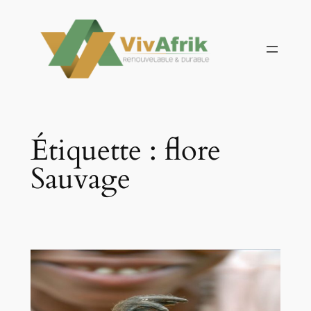
Aller
au
contenu
Étiquette :
flore
Sauvage