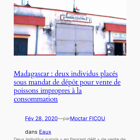
Madagascar : deux individus placés
sous mandat de dépôt pour vente de
poissons impropres à la
consommation
Fév 28, 2020
—
Moctar FICOU
par
dans
Eaux
Deux individus surpris « en flagrant délit » de vente de