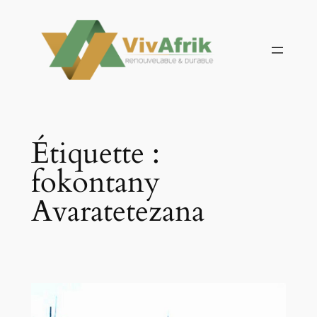
Aller
au
contenu
Étiquette :
fokontany
Avaratetezana