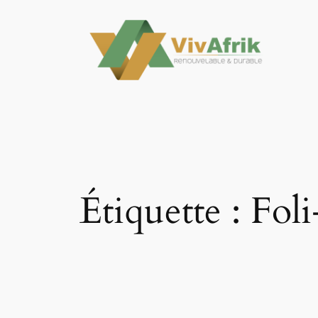
Aller
au
contenu
Étiquette :
Foli