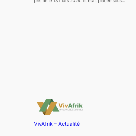
pris fin le 13 mars 2024, et était placée sous…
VivAfrik – Actualité