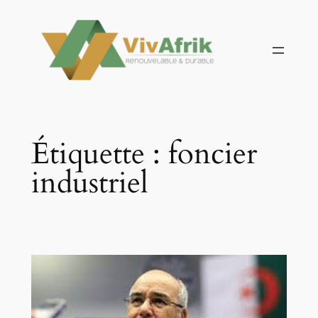
Aller
au
contenu
Étiquette :
foncier
industriel